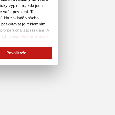
icky vyplníme, kde jsou
e vaše povolení. To
ení. Na základě vašeho
a poskytovat je reklamním
pro personalizaci reklam. A
ních údajů.
Více informací
Povolit vše