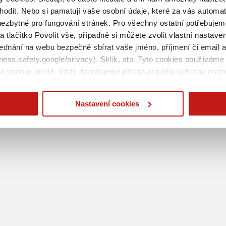
odit. Nebo si pamatují vaše osobní údaje, které za vás automat
nezbytné pro fungování stránek. Pro všechny ostatní potřebujem
401
Access not authorized
.
a tlačítko Povolit vše, případně si můžete zvolit vlastní nastav
ednání na webu bezpečně sbírat vaše jméno, příjmení či email 
ss.safety.google/privacy), Sklik, atp. Tyto cookies používáme 
a prvním místě. Vždy dodržujeme přísná pravidla ochrany osob
Nastavení cookies