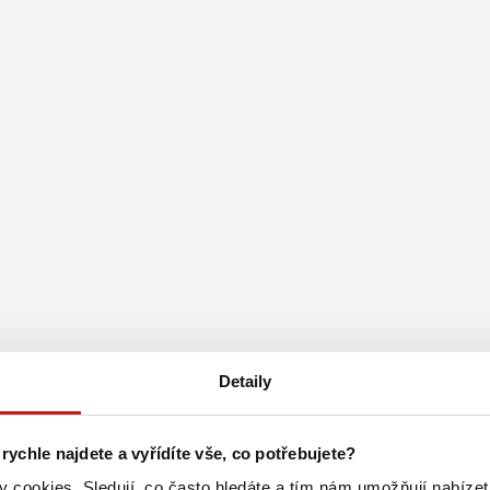
Detaily
 rychle najdete a vyřídíte vše, co potřebujete?
 cookies. Sledují, co často hledáte a tím nám umožňují nabízet