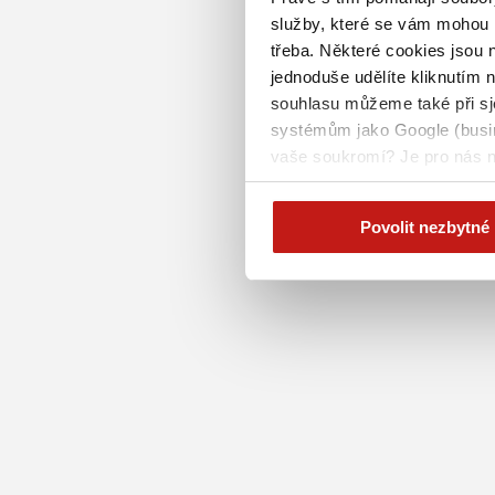
služby, které se vám mohou h
třeba. Některé cookies jsou 
jednoduše udělíte kliknutím n
souhlasu můžeme také při sj
systémům jako Google (busine
vaše soukromí? Je pro nás n
na této stránce
Povolit nezbytné